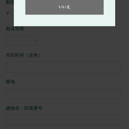
郵便番号（半角ハイフンなし）
いいえ
〒
都道府県
市区町村（全角）
番地
建物名・部屋番号